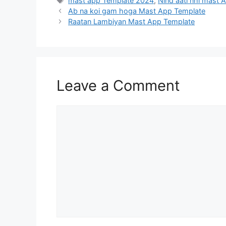
mast app Template 2024
,
Nind aati nhi mast 
Ab na koi gam hoga Mast App Template
Raatan Lambiyan Mast App Template
Leave a Comment
Comment