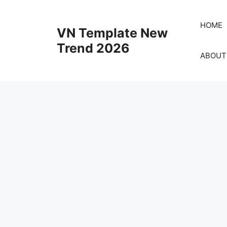
Skip
to
HOME
VN Template New
content
Trend 2026
ABOUT