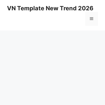
Skip
VN Template New Trend 2026
to
content
Menu