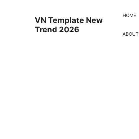
Skip
to
HOME
VN Template New
content
Trend 2026
ABOUT