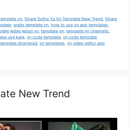
 template vn
,
Ghare Suthe Ya Vn Template New Trend
,
Ghare
mplate
,
gratis template vn
,
how to use vn app templates
,
late jedag jedug vn
,
template vn
,
template vn cinematic
,
ise use kare
,
vn code template
,
vn code template
 template download
,
vn templates
,
vn video editor app
ate New Trend