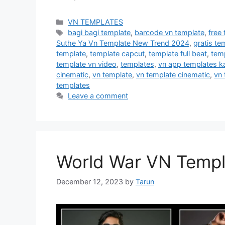
Categories
VN TEMPLATES
Tags
bagi bagi template
,
barcode vn template
,
free
Suthe Ya Vn Template New Trend 2024
,
gratis te
template
,
template capcut
,
template full beat
,
temp
template vn video
,
templates
,
vn app templates ka
cinematic
,
vn template
,
vn template cinematic
,
vn
templates
Leave a comment
World War VN Templ
December 12, 2023
by
Tarun