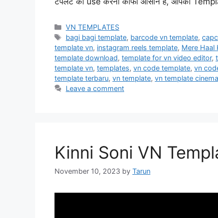
टेंपलेट को use करना काफी आसान है, आपको Tem
Categories
VN TEMPLATES
Tags
bagi bagi template
,
barcode vn template
,
capc
template vn
,
instagram reels template
,
Mere Haal 
template download
,
template for vn video editor
,
template vn
,
templates
,
vn code template
,
vn cod
template terbaru
,
vn template
,
vn template cinema
Leave a comment
Kinni Soni VN Temp
November 10, 2023
by
Tarun