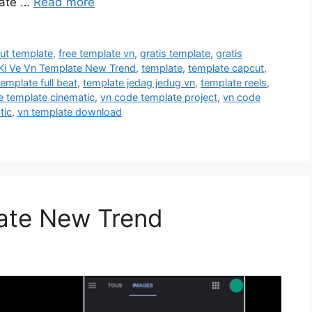
plate …
Read more
ut template
,
free template vn
,
gratis template
,
gratis
Ki Ve Vn Template New Trend
,
template
,
template capcut
,
template full beat
,
template jedag jedug vn
,
template reels
,
e template cinematic
,
vn code template project
,
vn code
tic
,
vn template download
late New Trend